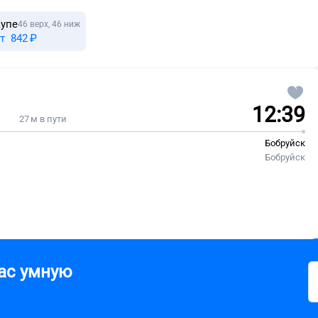
упе
46 верх, 46 ниж
т
842 ⁠₽
12:39
27 м в пути
Бобруйск
Бобруйск
ас умную