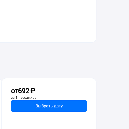
от
692 ⁠₽
за 1 пассажира
Выбрать дату