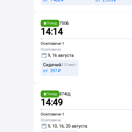
от
1 ⁠488 ⁠₽
от
2 ⁠395 ⁠₽
750Б
Поезд
14:14
Осиповичи-1
Осиповичи
9, 16 августа
Сидячий
213 мест
от
397 ⁠₽
874Щ
Поезд
14:49
Осиповичи-1
Осиповичи
9, 10, 16, 20 августа