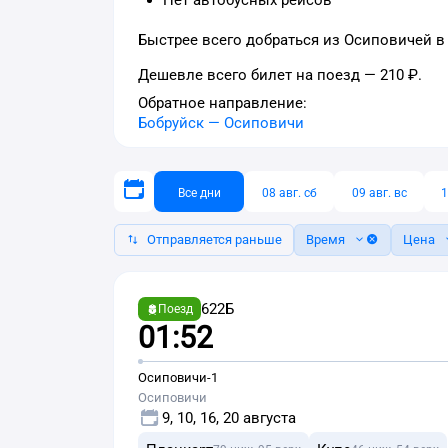
Нет автобусных рейсов
Быстрее всего добраться из Осиповичей в
Дешевле всего билет на поезд — 210 ₽.
Обратное направление:
Бобруйск
—
Осиповичи
Все дни
08 авг. сб
09 авг. вс
1
Отправляется раньше
Время
Цена
622Б
Поезд
01:52
Осиповичи-1
Осиповичи
9, 10, 16, 20 августа