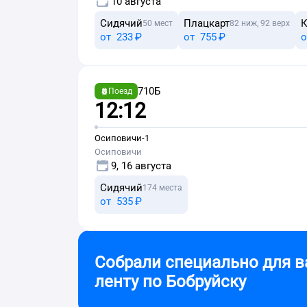
10 августа
Сидячий
Плацкарт
К
50 мест
82 ниж, 92 верх
от
233 ⁠₽
от
755 ⁠₽
о
710Б
Поезд
12:12
Осиповичи-1
Осиповичи
9, 16 августа
Сидячий
174 места
от
535 ⁠₽
Собрали специально для в
ленту по
Бобруйску