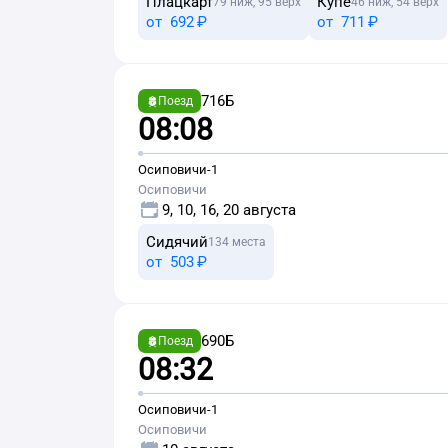
Плацкарт
Купе
79 ниж, 95 верх
46 ниж, 54 верх
от
692 ⁠₽
от
711 ⁠₽
716Б
Поезд
08:08
Осиповичи-1
Осиповичи
9, 10, 16, 20 августа
Сидячий
134 места
от
503 ⁠₽
690Б
Поезд
08:32
Осиповичи-1
Осиповичи