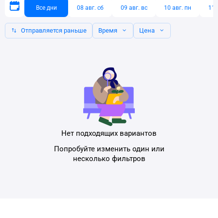
Все дни
08 авг. сб
09 авг. вс
10 авг. пн
11 
Отправляется раньше
Время
Цена
Нет подходящих вариантов
Попробуйте изменить один или
несколько фильтров