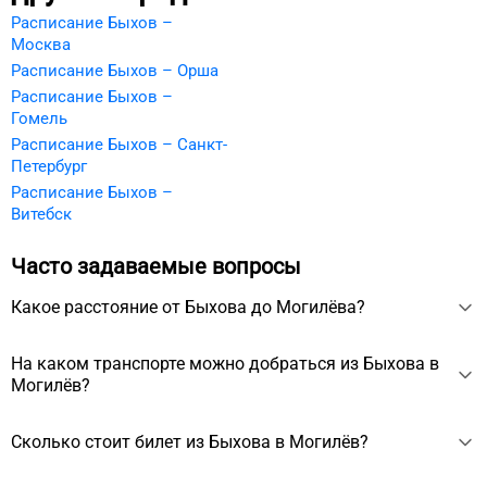
Расписание Быхов –
Москва
Расписание Быхов – Орша
Расписание Быхов –
Гомель
Расписание Быхов – Санкт-
Петербург
Расписание Быхов –
Витебск
Часто задаваемые вопросы
Какое расстояние от Быхова до Могилёва?
Расстояние между Быховым и Могилёвом около 42 км.
На каком транспорте можно добраться из Быхова в
Могилёв?
Из Быхова в Могилёв можно добраться на поезде за 38
Сколько стоит билет из Быхова в Могилёв?
мин.
Стоимость билета из Быхова в Могилёв начинается от 237