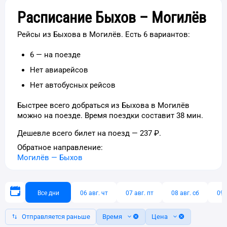
Расписание Быхов – Могилёв
Рейсы из Быхова в Могилёв. Есть 6 вариантов:
6 — на поезде
Нет авиарейсов
Нет автобусных рейсов
Быстрее всего добраться из Быхова в Могилёв
можно на поезде. Время поездки составит 38 мин.
Дешевле всего билет на поезд — 237 ₽.
Обратное направление:
Могилёв
—
Быхов
Все дни
06 авг. чт
07 авг. пт
08 авг. сб
09 
Отправляется раньше
Время
Цена