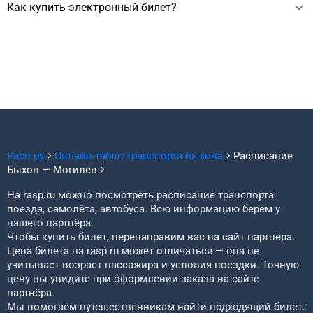
Как купить электронный билет?
₽, зависит от выбранного транспорта, сезона, даты
вылета.
Электронный билет можно купить на сайте. Для покупки
нужно выбрать дату отправления, ввести личные данные
пассажиров и оплатить заказ. Билет придёт на почту.
Расп.ру
Онлайн-табло транспорта
Быхова
Расписание
Быхов
—
Могилёв
На rasp.ru можно посмотреть расписание транспорта:
поезда, самолёта, автобуса. Всю информацию берём у
нашего партнёра.
Чтобы купить билет, перенаправим вас на сайт партнёра.
Цена билета на rasp.ru может отличаться — она не
учитывает возраст пассажира и условия поездки. Точную
цену вы увидите при оформлении заказа на сайте
партнёра.
Мы помогаем путешественникам найти подходящий билет.