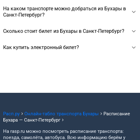
Расстояние между Бухарой и Санкт-Петербургом около
На каком транспорте можно добраться из Бухары в
3253 км.
Санкт-Петербург?
Из Бухары в Санкт-Петербург можно добраться на
Сколько стоит билет из Бухары в Санкт-Петербург?
самолёте за 5 ч 10 мин.
Стоимость билета из Бухары в Санкт-Петербург начинается
Как купить электронный билет?
от 15514 ₽, зависит от выбранного транспорта, сезона,
даты вылета.
Электронный билет можно купить на сайте. Для покупки
нужно выбрать дату отправления, ввести личные данные
пассажиров и оплатить заказ. Билет придёт на почту.
Расп.ру
Онлайн-табло транспорта
Бухары
Расписание
Бухара
—
Санкт-Петербург
На rasp.ru можно посмотреть расписание транспорта:
поезда, самолёта, автобуса. Всю информацию берём у