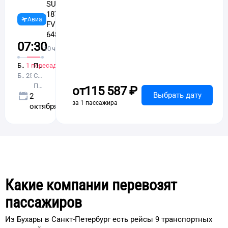
SU-
1877,
Аэрофлот,
Авиа
FV-
Россия
6481
07:30
16:25
10 ч 55 м в пути
Бухара
1 пересадка
Пулково
5 ч 25 м
Бухара
Санкт-
Москва
Петербург
от
115 ⁠587 ⁠₽
Выбрать дату
2
за 1 пассажира
октября
Какие компании перевозят
пассажиров
Из Бухары в Санкт-Петербург есть рейсы 9 транспортных