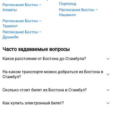
Портленд
Расписание Бостон –
Алматы
Расписание Бостон –
Нашвилл
Расписание Бостон –
Ташкент
Расписание Бостон –
Душанбе
Часто задаваемые вопросы
Какое расстояние от Бостона до Стамбула?
Расстояние между Бостоном и Стамбулом около 7764 км.
На каком транспорте можно добраться из Бостона в
Стамбул?
Из Бостона в Стамбул можно добраться на самолёте за 9 ч
Сколько стоит билет из Бостона в Стамбул?
20 мин.
Стоимость билета из Бостона в Стамбул начинается от
Как купить электронный билет?
50419 ₽, зависит от выбранного транспорта, сезона, даты
вылета.
Электронный билет можно купить на сайте. Для покупки