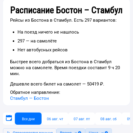
Расписание Бостон – Стамбул
Рейсы из Бостона в Стамбул. Есть 297 вариантов:
На поезд ничего не нашлось
297 — на самолёте
Нет автобусных рейсов
Быстрее всего добраться из Бостона в Стамбул
можно на самолете. Время поездки составит 9 ч 20
мин.
Дешевле всего билет на самолет — 50419 ₽.
Обратное направление:
Стамбул
—
Бостон
Все дни
06 авг. чт
07 авг. пт
08 авг. сб
09 
Отправляется раньше
Время
Цена