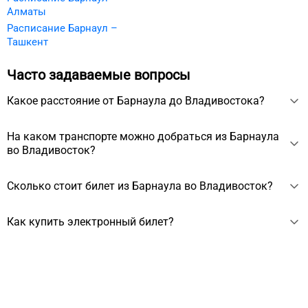
Алматы
Расписание Барнаул –
Ташкент
Часто задаваемые вопросы
Какое расстояние от Барнаула до Владивостока?
Расстояние между Барнаулом и Владивостоком около
На каком транспорте можно добраться из Барнаула
3665 км.
во Владивосток?
Из Барнаула во Владивосток можно добраться на
Сколько стоит билет из Барнаула во Владивосток?
самолёте за 11 ч.
Стоимость билета из Барнаула во Владивосток начинается
Как купить электронный билет?
от 18013 ₽, зависит от выбранного транспорта, сезона,
даты вылета.
Электронный билет можно купить на сайте. Для покупки
нужно выбрать дату отправления, ввести личные данные
пассажиров и оплатить заказ. Билет придёт на почту.