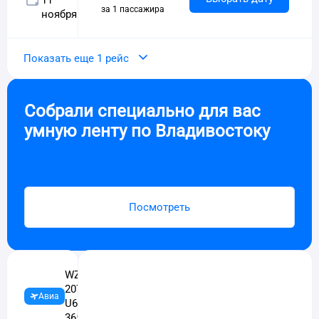
11
за 1 пассажира
ноября
Показать еще 1 рейс
Собрали специально для вас
умную ленту по
Владивостоку
Посмотреть
WZ-
Ред Вингс,
2078,
Уральские
Авиа
U6-
авиалинии
365