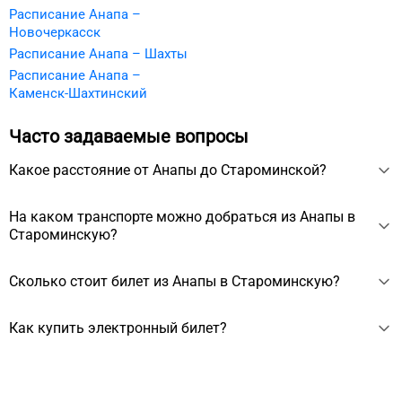
Расписание Анапа –
Новочеркасск
Расписание Анапа – Шахты
Расписание Анапа –
Каменск-Шахтинский
Часто задаваемые вопросы
Какое расстояние от Анапы до Староминской?
Расстояние между Анапой и Староминской около 226 км.
На каком транспорте можно добраться из Анапы в
Староминскую?
Из Анапы в Староминскую можно добраться на автобусе
Сколько стоит билет из Анапы в Староминскую?
примерно за 7 ч 15 мин или на поезде за 4 ч 21 мин.
Стоимость билета из Анапы в Староминскую начинается
Как купить электронный билет?
от 1077 ₽, зависит от выбранного транспорта, сезона, даты
вылета.
Электронный билет можно купить на сайте. Для покупки
нужно выбрать дату отправления, ввести личные данные