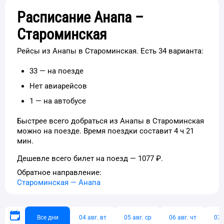
Расписание Анапа –
Староминская
Рейсы из Анапы в Староминская. Есть 34 варианта:
33 — на поезде
Нет авиарейсов
1 — на автобусе
Быстрее всего добраться из Анапы в Староминская
можно на поезде. Время поездки составит 4 ч 21
мин.
Дешевле всего билет на поезд — 1077 ₽.
Обратное направление:
Староминская
—
Анапа
Все дни
04 авг. вт
05 авг. ср
06 авг. чт
07 