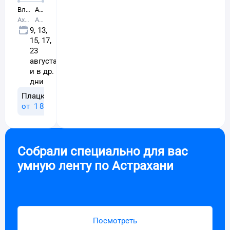
Владимировка
Астрахань
Ахтубинск
Астрахань
9, 13,
15, 17,
23
августа
и в др.
дни
Плацкарт
Купе
24 ниж, 43 верх
20 верх, 23 ниж
от
1 ⁠809 ⁠₽
от
2 ⁠172 ⁠₽
Собрали специально для вас
умную ленту по
Астрахани
Посмотреть