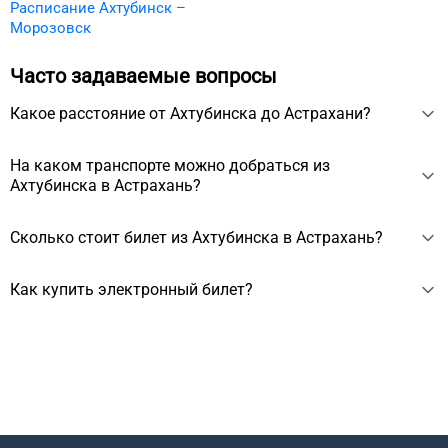
Расписание Ахтубинск –
Морозовск
Часто задаваемые вопросы
Какое расстояние от Ахтубинска до Астрахани?
Расстояние между Ахтубинском и Астраханью около 257
На каком транспорте можно добраться из
км.
Ахтубинска в Астрахань?
Из Ахтубинска в Астрахань можно добраться на автобусе
Сколько стоит билет из Ахтубинска в Астрахань?
примерно за 5 ч 5 мин или на поезде за 3 ч 49 мин.
Стоимость билета из Ахтубинска в Астрахань начинается
Как купить электронный билет?
от 1464 ₽, зависит от выбранного транспорта, сезона, даты
вылета.
Электронный билет можно купить на сайте. Для покупки
нужно выбрать дату отправления, ввести личные данные
пассажиров и оплатить заказ. Билет придёт на почту.